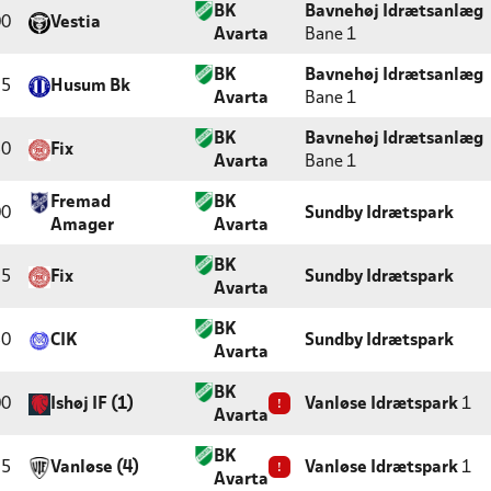
BK
Bavnehøj Idrætsanlæg
00
Vestia
Avarta
Bane 1
BK
Bavnehøj Idrætsanlæg
25
Husum Bk
Avarta
Bane 1
BK
Bavnehøj Idrætsanlæg
50
Fix
Avarta
Bane 1
Fremad
BK
00
Sundby Idrætspark
Amager
Avarta
BK
25
Fix
Sundby Idrætspark
Avarta
BK
50
CIK
Sundby Idrætspark
Avarta
BK
00
Ishøj IF (1)
!
Vanløse Idrætspark
1
Avarta
BK
25
Vanløse (4)
!
Vanløse Idrætspark
1
Avarta