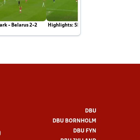
rk - Belarus 2-2
Highlights: Skotland - Danmark 4-2
J
E
DBU
DBU BORNHOLM
DBU FYN
)