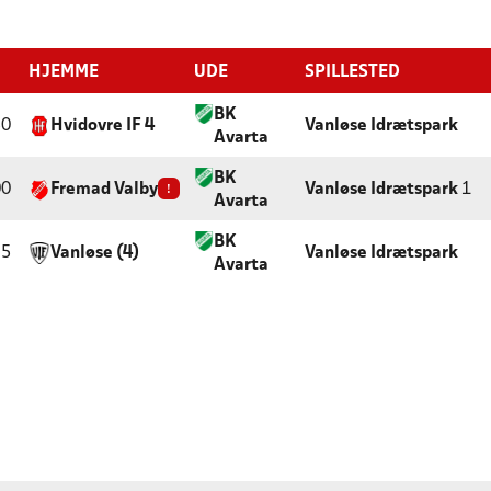
HJEMME
UDE
SPILLESTED
BK
50
Hvidovre IF 4
Vanløse Idrætspark
Avarta
BK
00
Fremad Valby
!
Vanløse Idrætspark
1
Avarta
BK
25
Vanløse (4)
Vanløse Idrætspark
Avarta