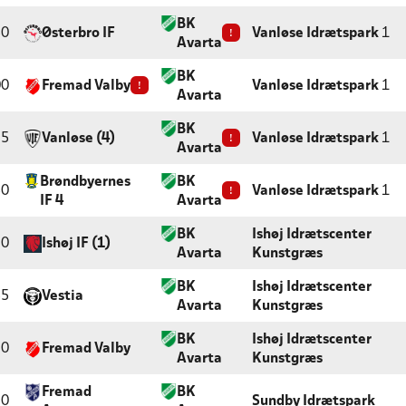
BK
50
Østerbro IF
!
Vanløse Idrætspark
1
Avarta
BK
00
Fremad Valby
!
Vanløse Idrætspark
1
Avarta
BK
25
Vanløse (4)
!
Vanløse Idrætspark
1
Avarta
Brøndbyernes
BK
50
!
Vanløse Idrætspark
1
IF 4
Avarta
BK
Ishøj Idrætscenter
30
Ishøj IF (1)
Avarta
Kunstgræs
BK
Ishøj Idrætscenter
55
Vestia
Avarta
Kunstgræs
BK
Ishøj Idrætscenter
20
Fremad Valby
Avarta
Kunstgræs
Fremad
BK
30
Sundby Idrætspark