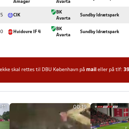
Amager
Avarta
BK
55
CIK
Sundby Idrætspark
Avarta
BK
20
Hvidovre IF 4
Sundby Idrætspark
Avarta
kke skal rettes til DBU København på
mail
eller på tlf:
39
:11
00:19