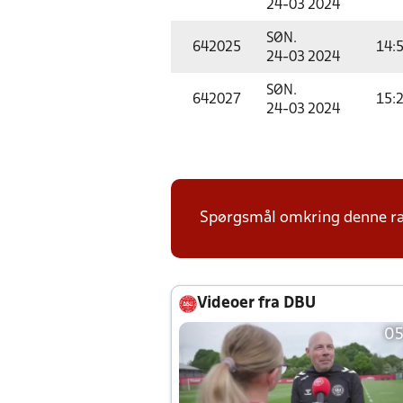
24-03 2024
SØN.
642025
14:
24-03 2024
SØN.
642027
15:
24-03 2024
Spørgsmål omkring denne ræ
Videoer fra DBU
05