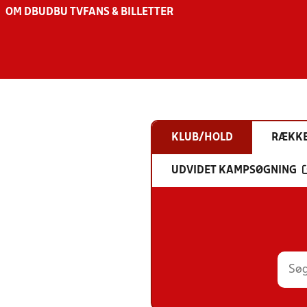
OM DBU
DBU TV
FANS & BILLETTER
KLUB/HOLD
RÆKK
UDVIDET KAMPSØGNING