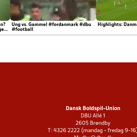
en?
Ung vs. Gammel #fordanmark #dbu
Highlights: Danma
ger
#football
Dansk Boldspil-Union
DBU Allé 1
2605 Brøndby
T: 4326 2222 (mandag - fredag 9-16