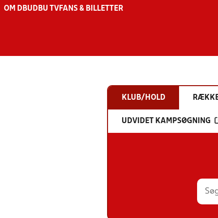
OM DBU
DBU TV
FANS & BILLETTER
KLUB/HOLD
RÆKK
UDVIDET KAMPSØGNING