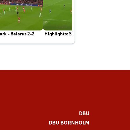
rk - Belarus 2-2
Highlights: Skotland - Danmark 4-2
J
E
DBU
DBU BORNHOLM