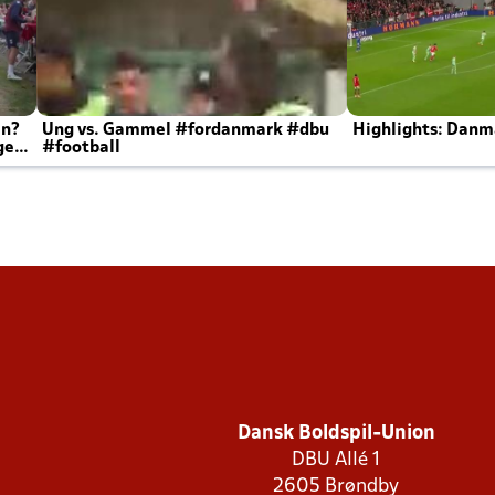
en?
Ung vs. Gammel #fordanmark #dbu
Highlights: Danma
ger
#football
Dansk Boldspil-Union
DBU Allé 1
2605 Brøndby