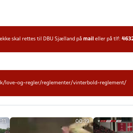
ke skal rettes til DBU Sjælland på
mail
eller på tlf:
463
k/love-og-regler/reglementer/vinterbold-reglement/
:11
00:19