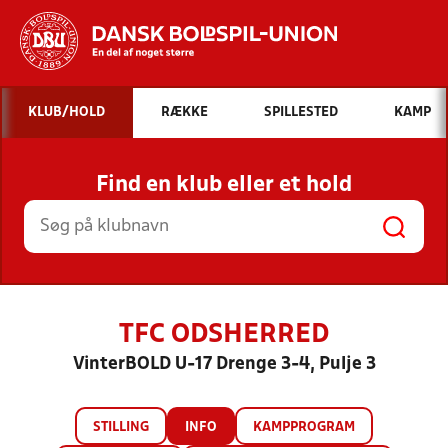
Hvad vil du søge efter?
KLUB/HOLD
RÆKKE
SPILLESTED
KAMP
INDHOLD OG NYHEDER
Find en klub eller et hold
STILLINGER, RESULTATER, KLUBBER OG
HOLD
TFC ODSHERRED
VinterBOLD U-17 Drenge 3-4, Pulje 3
STILLING
INFO
KAMPPROGRAM