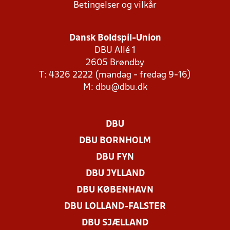
Betingelser og vilkår
Dansk Boldspil-Union
DBU Allé 1
2605 Brøndby
T: 4326 2222 (mandag - fredag 9-16)
M:
dbu@dbu.dk
DBU
DBU BORNHOLM
DBU FYN
DBU JYLLAND
DBU KØBENHAVN
DBU LOLLAND-FALSTER
DBU SJÆLLAND