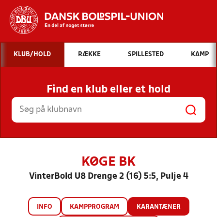
Hvad vil du søge efter?
KLUB/HOLD
RÆKKE
SPILLESTED
KAMP
INDHOLD OG NYHEDER
Find en klub eller et hold
STILLINGER, RESULTATER, KLUBBER OG
HOLD
KØGE BK
VinterBold U8 Drenge 2 (16) 5:5, Pulje 4
INFO
KAMPPROGRAM
KARANTÆNER