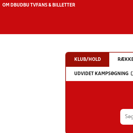
OM DBU
DBU TV
FANS & BILLETTER
KLUB/HOLD
RÆKK
UDVIDET KAMPSØGNING