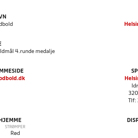
VN
dbold
Helsi
E
oldmål 4.runde medalje
EMMESIDE
SP
odbold.dk
Hels
Id
320
Tlf
 HJEMME
DIS
STRØMPER
Rød