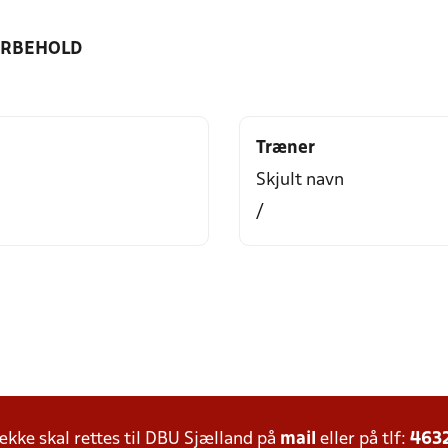
ORBEHOLD
Træner
Skjult navn
/
ke skal rettes til DBU Sjælland på
mail
eller på tlf:
463