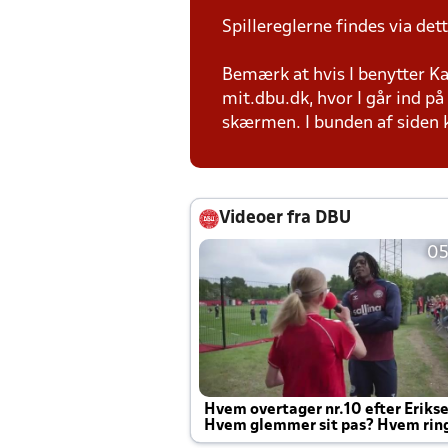
Spillereglerne findes via det
Bemærk at hvis I benytter Kam
mit.dbu.dk, hvor I går ind p
skærmen. I bunden af siden ka
Videoer fra DBU
05
Hvem overtager nr.10 efter Eriks
Hvem glemmer sit pas? Hvem rin
Joachim altid til efter kampe?