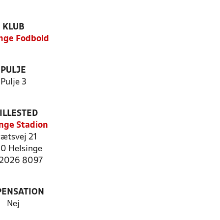
KLUB
nge Fodbold
PULJE
Pulje 3
ILLESTED
inge Stadion
rætsvej 21
0 Helsinge
: 2026 8097
PENSATION
Nej