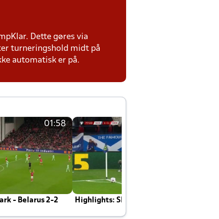
ampKlar. Dette gøres via
ter turneringshold midt på
ikke automatisk er på.
01:58
01:58
rk - Belarus 2-2
Highlights: Skotland - Danmark 4-2
J
E