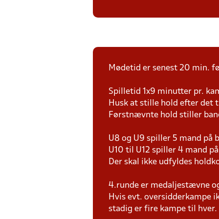
Mødetid er senest 20 min. fø
Spilletid 1x9 minutter pr. k
Husk at stille hold efter det 
Førstnævnte hold stiller ba
U8 og U9 spiller 5 mand på
U10 til U12 spiller 4 mand 
Der skal ikke udfyldes holdko
4.runde er medaljestævne og d
Hvis evt. oversidderkampe ik
stadig er fire kampe til hver.