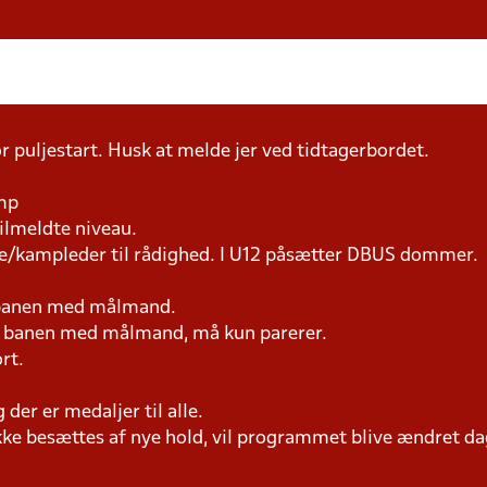
r puljestart. Husk at melde jer ved tidtagerbordet.
amp
tilmeldte niveau.
ne/kampleder til rådighed. I U12 påsætter DBUS dommer.
 banen med målmand.
på banen med målmand, må kun parerer.
rt.
er er medaljer til alle.
ke besættes af nye hold, vil programmet blive ændret dag