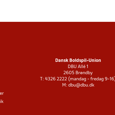
Dansk Boldspil-Union
DBU Allé 1
2605 Brøndby
T: 4326 2222 (mandag - fredag 9-16
M:
dbu@dbu.dk
ger
ik