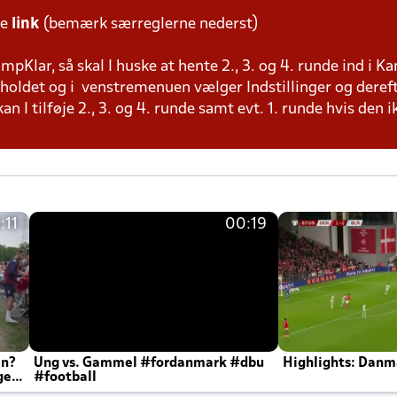
te
link
(bemærk særreglerne nederst)
pKlar, så skal I huske at hente 2., 3. og 4. runde ind i K
å holdet og i venstremenuen vælger Indstillinger og deref
n I tilføje 2., 3. og 4. runde samt evt. 1. runde hvis den 
:11
00:19
en?
Ung vs. Gammel #fordanmark #dbu
Highlights: Danma
ger
#football