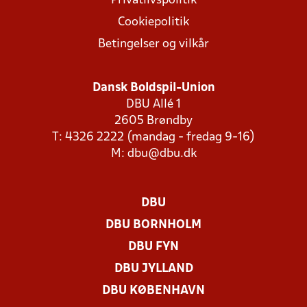
Privatlivspolitik
Cookiepolitik
Betingelser og vilkår
Dansk Boldspil-Union
DBU Allé 1
2605 Brøndby
T: 4326 2222 (mandag - fredag 9-16)
M:
dbu@dbu.dk
DBU
DBU BORNHOLM
DBU FYN
DBU JYLLAND
DBU KØBENHAVN