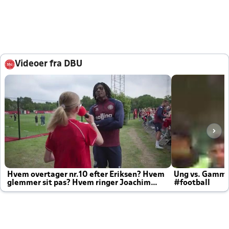
Videoer fra DBU
Hvem overtager nr.10 efter Eriksen? Hvem
Ung vs. Gamm
glemmer sit pas? Hvem ringer Joachim
#football
altid til efter kampe?