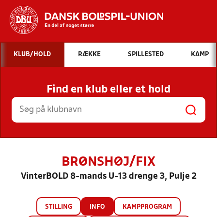
Hvad vil du søge efter?
KLUB/HOLD
RÆKKE
SPILLESTED
KAMP
INDHOLD OG NYHEDER
Find en klub eller et hold
STILLINGER, RESULTATER, KLUBBER OG
HOLD
BRØNSHØJ/FIX
VinterBOLD 8-mands U-13 drenge 3, Pulje 2
STILLING
INFO
KAMPPROGRAM