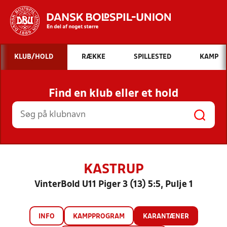
Hvad vil du søge efter?
KLUB/HOLD
RÆKKE
SPILLESTED
KAMP
INDHOLD OG NYHEDER
Find en klub eller et hold
STILLINGER, RESULTATER, KLUBBER OG
HOLD
KASTRUP
VinterBold U11 Piger 3 (13) 5:5, Pulje 1
INFO
KAMPPROGRAM
KARANTÆNER