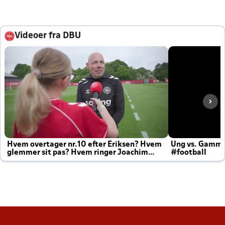
Videoer fra DBU
Hvem overtager nr.10 efter Eriksen? Hvem
Ung vs. Gamm
glemmer sit pas? Hvem ringer Joachim
#football
altid til efter kampe?