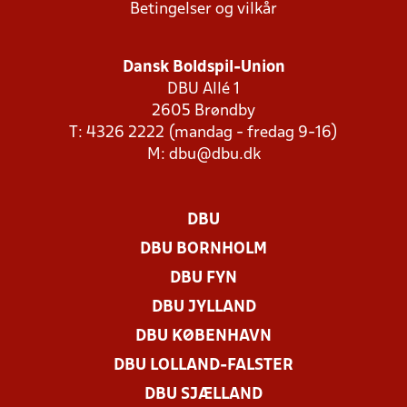
Betingelser og vilkår
Dansk Boldspil-Union
DBU Allé 1
2605 Brøndby
T: 4326 2222 (mandag - fredag 9-16)
M:
dbu@dbu.dk
DBU
DBU BORNHOLM
DBU FYN
DBU JYLLAND
DBU KØBENHAVN
DBU LOLLAND-FALSTER
DBU SJÆLLAND