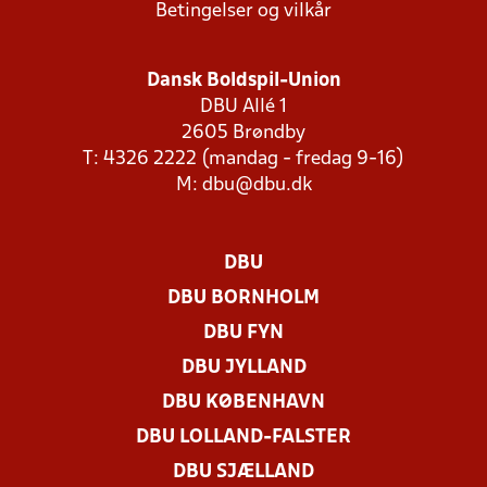
Betingelser og vilkår
Dansk Boldspil-Union
DBU Allé 1
2605 Brøndby
T: 4326 2222 (mandag - fredag 9-16)
M:
dbu@dbu.dk
DBU
DBU BORNHOLM
DBU FYN
DBU JYLLAND
DBU KØBENHAVN
DBU LOLLAND-FALSTER
DBU SJÆLLAND