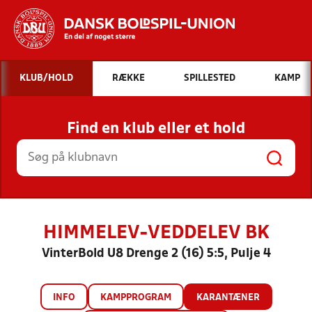
Hvad vil du søge efter?
KLUB/HOLD
RÆKKE
SPILLESTED
KAMP
INDHOLD OG NYHEDER
Find en klub eller et hold
STILLINGER, RESULTATER, KLUBBER OG
HOLD
HIMMELEV-VEDDELEV BK
VinterBold U8 Drenge 2 (16) 5:5, Pulje 4
INFO
KAMPPROGRAM
KARANTÆNER