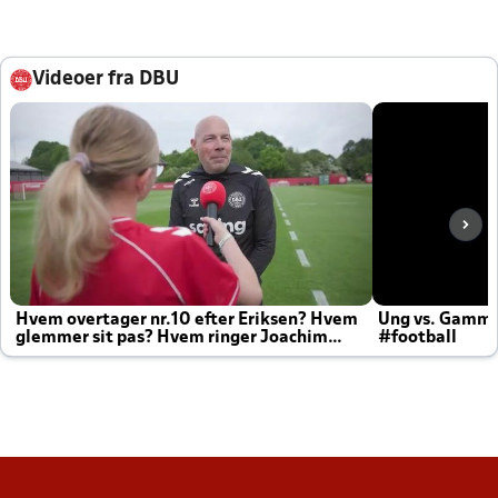
Videoer fra DBU
Hvem overtager nr.10 efter Eriksen? Hvem
Ung vs. Gamm
glemmer sit pas? Hvem ringer Joachim
#football
altid til efter kampe?