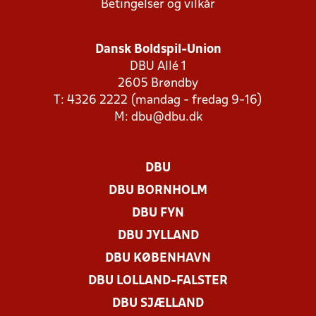
Betingelser og vilkår
Dansk Boldspil-Union
DBU Allé 1
2605 Brøndby
T: 4326 2222 (mandag - fredag 9-16)
M:
dbu@dbu.dk
DBU
DBU BORNHOLM
DBU FYN
DBU JYLLAND
DBU KØBENHAVN
DBU LOLLAND-FALSTER
DBU SJÆLLAND