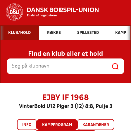
Hvad vil du søge efter?
KLUB/HOLD
RÆKKE
SPILLESTED
KAMP
INDHOLD OG NYHEDER
Find en klub eller et hold
STILLINGER, RESULTATER, KLUBBER OG
HOLD
EJBY IF 1968
VinterBold U12 Piger 3 (12) 8:8, Pulje 3
INFO
KAMPPROGRAM
KARANTÆNER