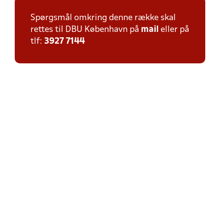
Spørgsmål omkring denne række skal
rettes til DBU København på
mail
eller på
tlf:
3927 7144