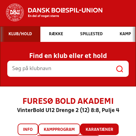
Hvad vil du søge efter?
KLUB/HOLD
RÆKKE
SPILLESTED
KAMP
INDHOLD OG NYHEDER
Find en klub eller et hold
STILLINGER, RESULTATER, KLUBBER OG
HOLD
FURESØ BOLD AKADEMI
VinterBold U12 Drenge 2 (12) 8:8, Pulje 4
INFO
KAMPPROGRAM
KARANTÆNER