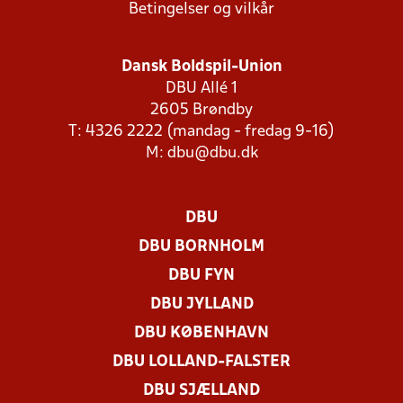
Betingelser og vilkår
Dansk Boldspil-Union
DBU Allé 1
2605 Brøndby
T: 4326 2222 (mandag - fredag 9-16)
M:
dbu@dbu.dk
DBU
DBU BORNHOLM
DBU FYN
DBU JYLLAND
DBU KØBENHAVN
DBU LOLLAND-FALSTER
DBU SJÆLLAND