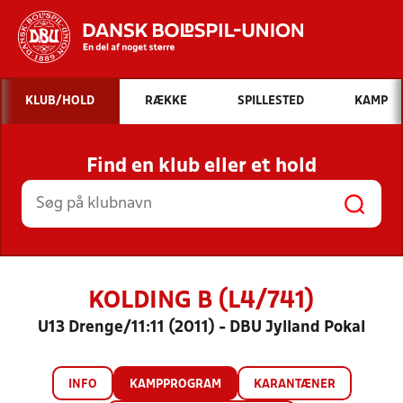
Hvad vil du søge efter?
KLUB/HOLD
RÆKKE
SPILLESTED
KAMP
INDHOLD OG NYHEDER
Find en klub eller et hold
STILLINGER, RESULTATER, KLUBBER OG
HOLD
KOLDING B (L4/741)
U13 Drenge/11:11 (2011) - DBU Jylland Pokal
INFO
KAMPPROGRAM
KARANTÆNER