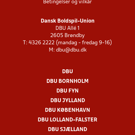
Betingelser og vilkår
Dansk Boldspil-Union
DBU Allé 1
2605 Brøndby
T: 4326 2222 (mandag - fredag 9-16)
M:
dbu@dbu.dk
DBU
DBU BORNHOLM
DBU FYN
DBU JYLLAND
DBU KØBENHAVN
DBU LOLLAND-FALSTER
DBU SJÆLLAND