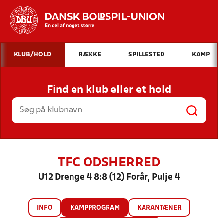
Hvad vil du søge efter?
KLUB/HOLD
RÆKKE
SPILLESTED
KAMP
INDHOLD OG NYHEDER
Find en klub eller et hold
STILLINGER, RESULTATER, KLUBBER OG
HOLD
TFC ODSHERRED
U12 Drenge 4 8:8 (12) Forår, Pulje 4
INFO
KAMPPROGRAM
KARANTÆNER