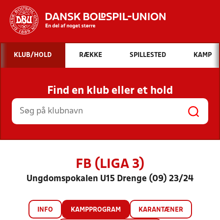
Hvad vil du søge efter?
KLUB/HOLD
RÆKKE
SPILLESTED
KAMP
INDHOLD OG NYHEDER
Find en klub eller et hold
STILLINGER, RESULTATER, KLUBBER OG
HOLD
FB (LIGA 3)
Ungdomspokalen U15 Drenge (09) 23/24
INFO
KAMPPROGRAM
KARANTÆNER