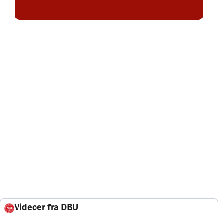
Videoer fra DBU