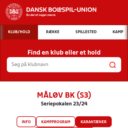
Hvad vil du søge efter?
KLUB/HOLD
RÆKKE
SPILLESTED
KAMP
INDHOLD OG NYHEDER
Find en klub eller et hold
STILLINGER, RESULTATER, KLUBBER OG
HOLD
MÅLØV BK (S3)
Seriepokalen 23/24
INFO
KAMPPROGRAM
KARANTÆNER