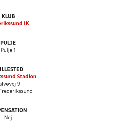
KLUB
erikssund IK
PULJE
Pulje 1
ILLESTED
kssund Stadion
alvøvej 9
Frederikssund
PENSATION
Nej