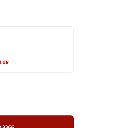
d.dk
2 3366