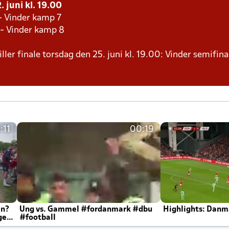
 juni kl. 19.00
- Vinder kamp 7
 - Vinder kamp 8
ller finale torsdag den 25. juni kl. 19.00: Vinder semifina
:11
00:19
en?
Ung vs. Gammel #fordanmark #dbu
Highlights: Danma
ger
#football