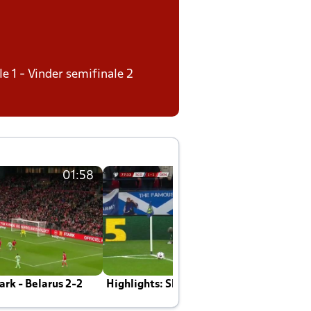
le 1 - Vinder semifinale 2
01:58
01:58
rk - Belarus 2-2
Highlights: Skotland - Danmark 4-2
J
E