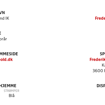
VN
nd IK
Fred
E
orår
EMMESIDE
SP
old.dk
Frederi
K
3600 
 HJEMME
DIS
STRØMPER
Blå