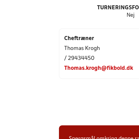
TURNERINGSF
Nej
Cheftræner
Thomas Krogh
/ 29434450
Thomas.krogh@fikbold.dk
Spørgsmål omkring denne ræk