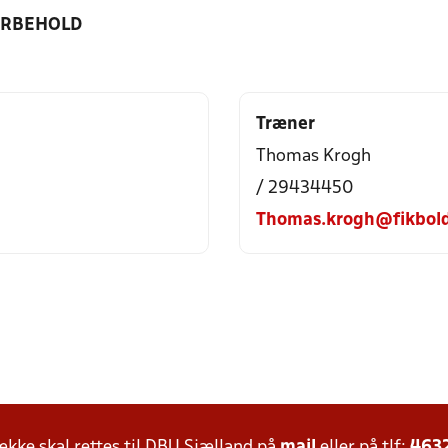
ORBEHOLD
Træner
Thomas Krogh
/ 29434450
Thomas.krogh@fikbol
ke skal rettes til DBU Sjælland på
mail
eller på tlf:
463