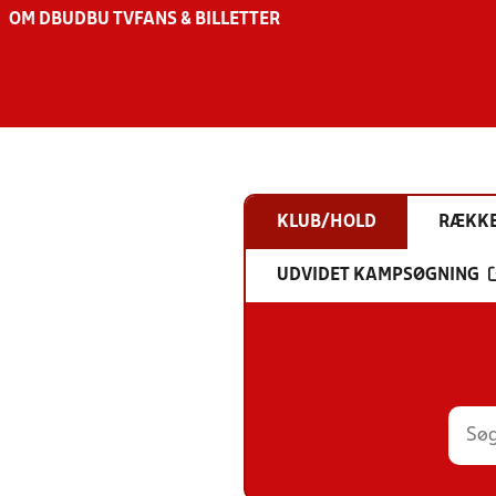
OM DBU
DBU TV
FANS & BILLETTER
KLUB/HOLD
RÆKK
UDVIDET KAMPSØGNING