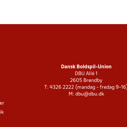
Dansk Boldspil-Union
DBU Allé 1
2605 Brøndby
T: 4326 2222 (mandag - fredag 9-16
M:
dbu@dbu.dk
ger
ik