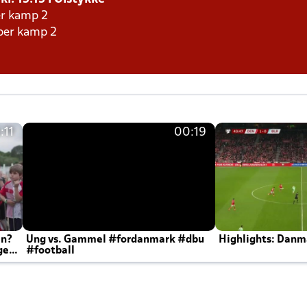
er kamp 2
aber kamp 2
:11
00:19
en?
Ung vs. Gammel #fordanmark #dbu
Highlights: Danma
ger
#football