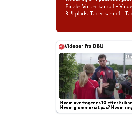
Finale: Vinder kamp 1 - Vind
3-4 plads: Taber kamp 1 - T
Videoer fra DBU
05
Hvem overtager nr.10 efter Eriks
Hvem glemmer sit pas? Hvem rin
Joachim altid til efter kampe?