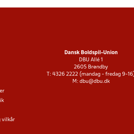
Dansk Boldspil-Union
DBU Allé 1
2605 Brøndby
T: 4326 2222 (mandag - fredag 9-16
M:
dbu@dbu.dk
ger
ik
 vilkår