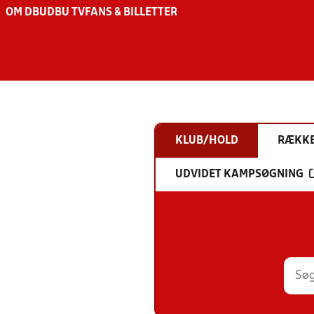
OM DBU
DBU TV
FANS & BILLETTER
KLUB/HOLD
RÆKK
UDVIDET KAMPSØGNING