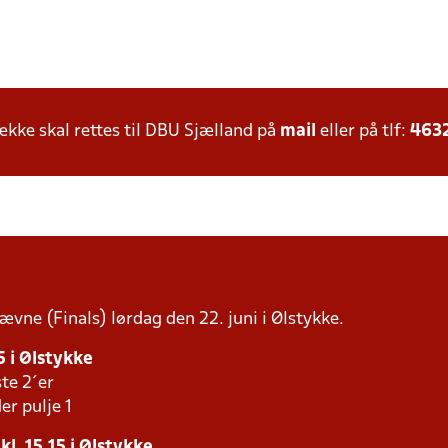
ke skal rettes til DBU Sjælland på
mail
eller på tlf:
463
tævne (Finals) lørdag den 22. juni i Ølstykke.
5 i Ølstykke
te 2´er
er pulje 1
kl. 15.15 i Ølstykke