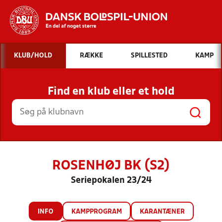
Hvad vil du søge efter?
KLUB/HOLD
RÆKKE
SPILLESTED
KAMP
INDHOLD OG NYHEDER
Find en klub eller et hold
STILLINGER, RESULTATER, KLUBBER OG
HOLD
ROSENHØJ BK (S2)
Seriepokalen 23/24
INFO
KAMPPROGRAM
KARANTÆNER