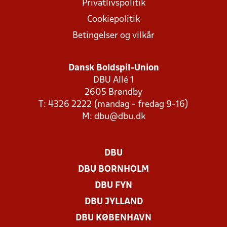
Privatlivspolitik
Cookiepolitik
Betingelser og vilkår
Dansk Boldspil-Union
DBU Allé 1
2605 Brøndby
T: 4326 2222 (mandag - fredag 9-16)
M:
dbu@dbu.dk
DBU
DBU BORNHOLM
DBU FYN
DBU JYLLAND
DBU KØBENHAVN