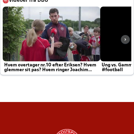
Videoer fra DBU
Hvem overtager nr.10 efter Eriksen? Hvem
Ung vs. Gamm
glemmer sit pas? Hvem ringer Joachim
#football
altid til efter kampe?