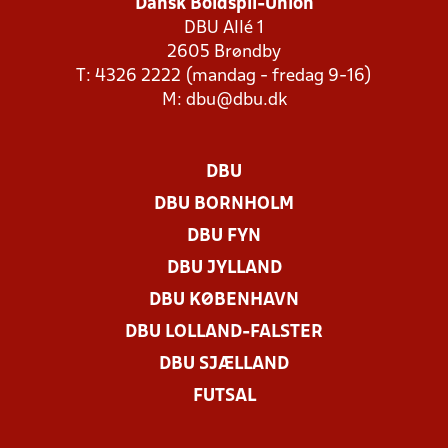
Dansk Boldspil-Union
DBU Allé 1
2605 Brøndby
T: 4326 2222 (mandag - fredag 9-16)
M:
dbu@dbu.dk
DBU
DBU BORNHOLM
DBU FYN
DBU JYLLAND
DBU KØBENHAVN
DBU LOLLAND-FALSTER
DBU SJÆLLAND
FUTSAL