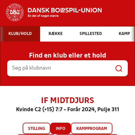
Hvad vil du søge efter?
KLUB/HOLD
RÆKKE
SPILLESTED
KAMP
INDHOLD OG NYHEDER
Find en klub eller et hold
STILLINGER, RESULTATER, KLUBBER OG
HOLD
IF MIDTDJURS
Kvinde C2 (+15) 7:7 - Forår 2024, Pulje 311
STILLING
INFO
KAMPPROGRAM