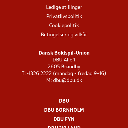
Ledige stillinger
Privatlivspolitik
Cookiepolitik
Betingelser og vilkår
Dansk Boldspil-Union
DBU Allé 1
2605 Brøndby
T: 4326 2222 (mandag - fredag 9-16)
M:
dbu@dbu.dk
DBU
DBU BORNHOLM
DBU FYN