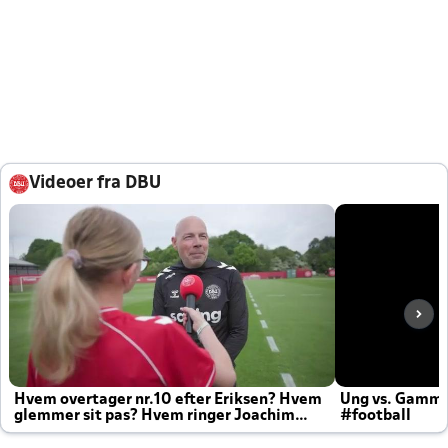
Videoer fra DBU
Hvem overtager nr.10 efter Eriksen? Hvem
Ung vs. Gamm
glemmer sit pas? Hvem ringer Joachim
#football
altid til efter kampe?