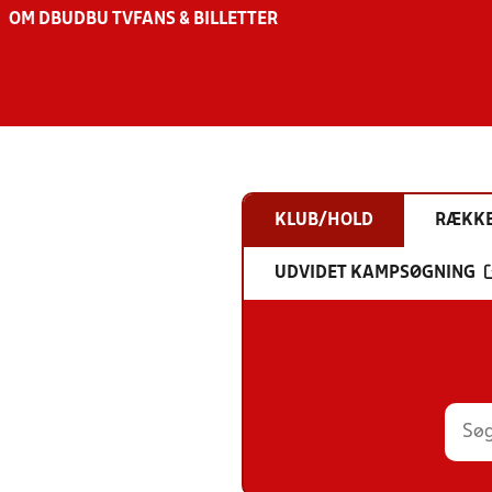
OM DBU
DBU TV
FANS & BILLETTER
KLUB/HOLD
RÆKK
UDVIDET KAMPSØGNING