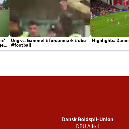
en?
Ung vs. Gammel #fordanmark #dbu
Highlights: Danma
ger
#football
Dansk Boldspil-Union
DBU Allé 1