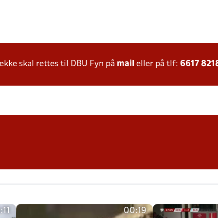
ke skal rettes til DBU Fyn på
mail
eller på tlf:
6617 821
:11
00:19