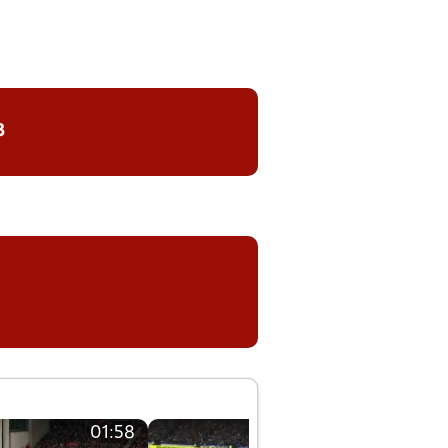
8
01:58
01:58