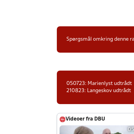
Spørgsmål omkring denne ræk
050723: Marienlyst udtrådt
210823: Langeskov udtrådt
Videoer fra DBU
05