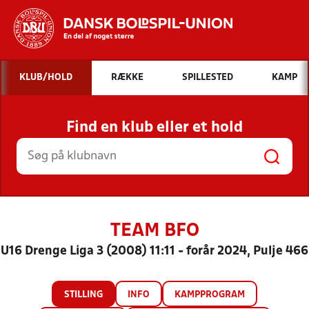
Hvad vil du søge efter?
KLUB/HOLD
RÆKKE
SPILLESTED
KAMP
INDHOLD OG NYHEDER
Find en klub eller et hold
STILLINGER, RESULTATER, KLUBBER OG
HOLD
TEAM BFO
U16 Drenge Liga 3 (2008) 11:11 - forår 2024, Pulje 466
STILLING
INFO
KAMPPROGRAM