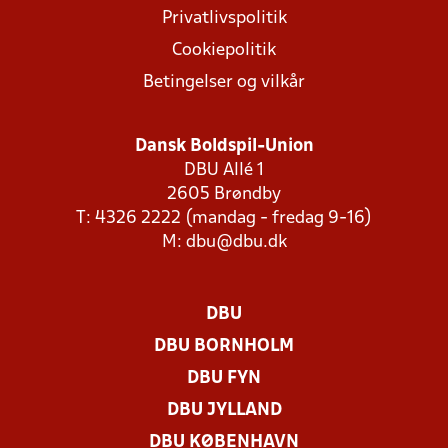
Privatlivspolitik
Cookiepolitik
Betingelser og vilkår
Dansk Boldspil-Union
DBU Allé 1
2605 Brøndby
T: 4326 2222 (mandag - fredag 9-16)
M:
dbu@dbu.dk
DBU
DBU BORNHOLM
DBU FYN
DBU JYLLAND
DBU KØBENHAVN