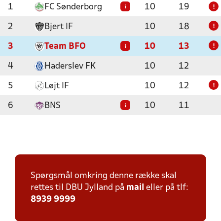
1
FC Sønderborg
10
19
i
!
2
Bjert IF
10
18
!
3
Team BFO
10
13
i
!
4
Haderslev FK
10
12
5
Løjt IF
10
12
!
6
BNS
10
11
i
Spørgsmål omkring denne række skal
rettes til DBU Jylland på
mail
eller på tlf:
8939 9999