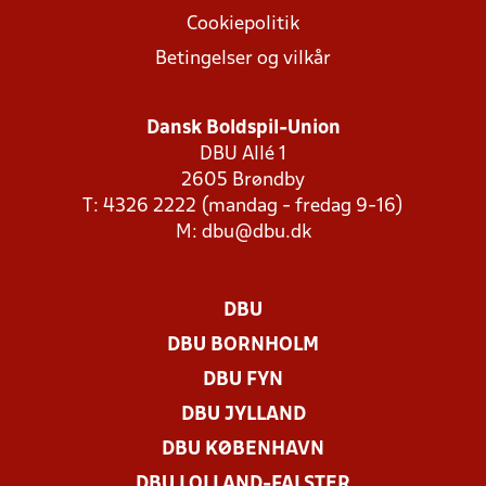
Cookiepolitik
Betingelser og vilkår
Dansk Boldspil-Union
DBU Allé 1
2605 Brøndby
T: 4326 2222 (mandag - fredag 9-16)
M:
dbu@dbu.dk
DBU
DBU BORNHOLM
DBU FYN
DBU JYLLAND
DBU KØBENHAVN
DBU LOLLAND-FALSTER