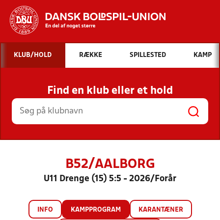
Hvad vil du søge efter?
KLUB/HOLD
RÆKKE
SPILLESTED
KAMP
INDHOLD OG NYHEDER
Find en klub eller et hold
STILLINGER, RESULTATER, KLUBBER OG
HOLD
B52/AALBORG
U11 Drenge (15) 5:5 - 2026/Forår
INFO
KAMPPROGRAM
KARANTÆNER