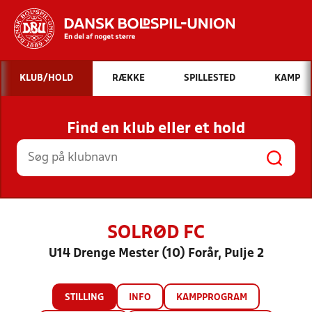
Hvad vil du søge efter?
KLUB/HOLD
RÆKKE
SPILLESTED
KAMP
INDHOLD OG NYHEDER
Find en klub eller et hold
STILLINGER, RESULTATER, KLUBBER OG
HOLD
SOLRØD FC
U14 Drenge Mester (10) Forår, Pulje 2
STILLING
INFO
KAMPPROGRAM