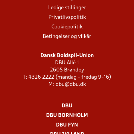
Ledige stillinger
Privatlivspolitik
Cookiepolitik
Betingelser og vilkår
Dansk Boldspil-Union
DBU Allé 1
2605 Brøndby
T: 4326 2222 (mandag - fredag 9-16)
M:
dbu@dbu.dk
DBU
DBU BORNHOLM
DBU FYN