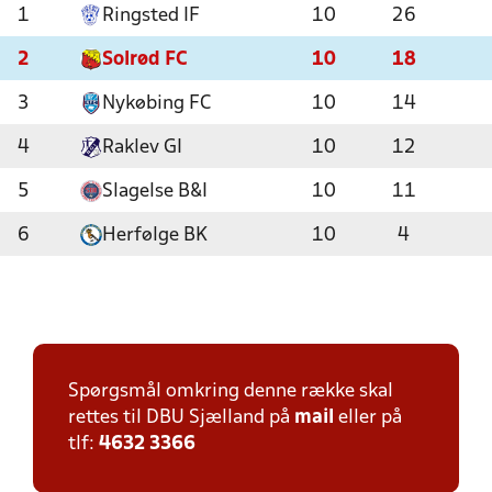
1
Ringsted IF
10
26
2
Solrød FC
10
18
3
Nykøbing FC
10
14
4
Raklev GI
10
12
5
Slagelse B&I
10
11
6
Herfølge BK
10
4
Spørgsmål omkring denne række skal
rettes til DBU Sjælland på
mail
eller på
tlf:
4632 3366