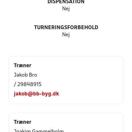
DISPENSATION
Nej
TURNERINGSFORBEHOLD
Nej
Træner
Jakob Bro
/ 29848915
jakob@bb-byg.dk
Træner
Joakim Gammelholm