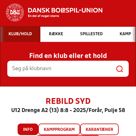
Hvad vil du søge efter?
KLUB/HOLD
RÆKKE
SPILLESTED
KAMP
INDHOLD OG NYHEDER
Find en klub eller et hold
STILLINGER, RESULTATER, KLUBBER OG
HOLD
REBILD SYD
U12 Drenge A2 (13) 8:8 - 2025/Forår, Pulje 58
INFO
KAMPPROGRAM
KARANTÆNER