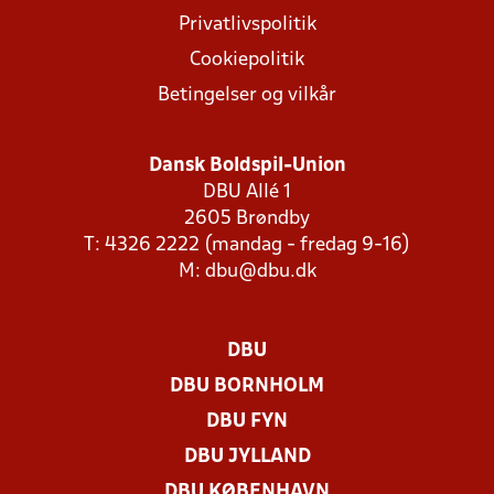
Privatlivspolitik
Cookiepolitik
Betingelser og vilkår
Dansk Boldspil-Union
DBU Allé 1
2605 Brøndby
T: 4326 2222 (mandag - fredag 9-16)
M:
dbu@dbu.dk
DBU
DBU BORNHOLM
DBU FYN
DBU JYLLAND
DBU KØBENHAVN