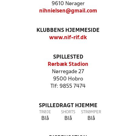
9610 Nørager
nihnielsen@gmail.com
KLUBBENS HJEMMESIDE
www.nif-rif.dk
SPILLESTED
Rørbæk Stadion
Nørregade 27
9500 Hobro
Tlf: 9855 7474
SPILLEDRAGT HJEMME
TRØJE
SHORTS
STRØMPER
Blå
Blå
Blå