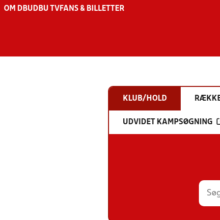
OM DBU
DBU TV
FANS & BILLETTER
KLUB/HOLD
RÆKK
UDVIDET KAMPSØGNING