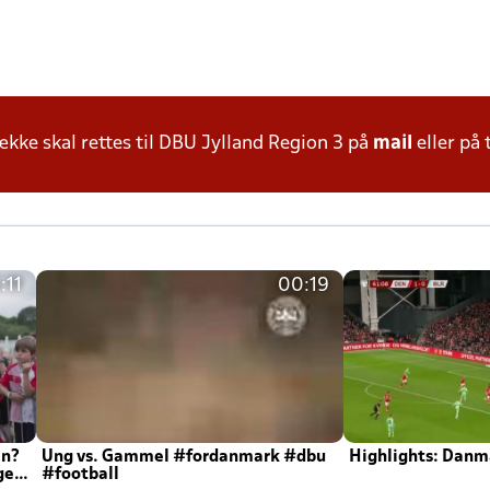
ke skal rettes til DBU Jylland Region 3 på
mail
eller på 
:11
00:19
en?
Ung vs. Gammel #fordanmark #dbu
Highlights: Danma
ger
#football