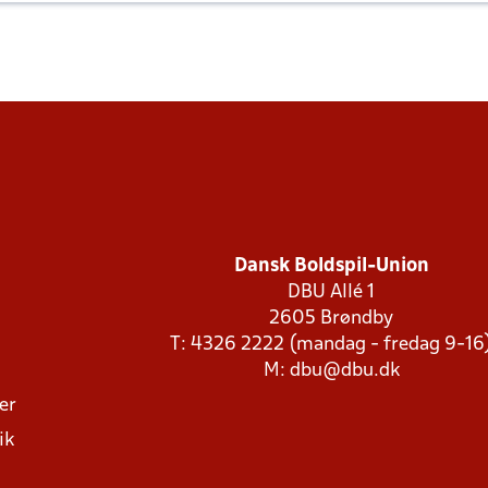
Dansk Boldspil-Union
DBU Allé 1
2605 Brøndby
T: 4326 2222 (mandag - fredag 9-16
M:
dbu@dbu.dk
ger
ik