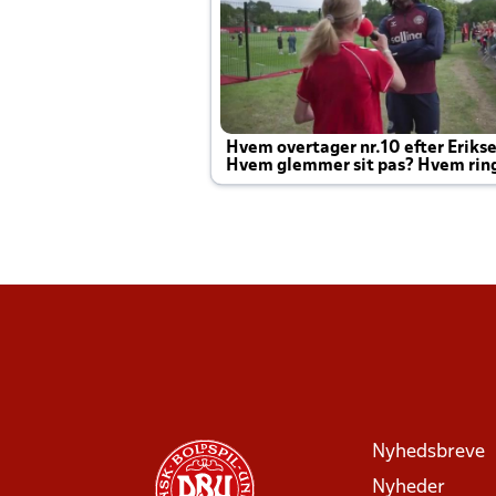
Hvem overtager nr.10 efter Eriks
Hvem glemmer sit pas? Hvem rin
Joachim altid til efter kampe?
Nyhedsbreve
Nyheder