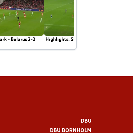
rk - Belarus 2-2
Highlights: Skotland - Danmark 4-2
J
E
DBU
DBU BORNHOLM