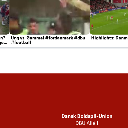
en?
Ung vs. Gammel #fordanmark #dbu
Highlights: Danma
ger
#football
Dansk Boldspil-Union
DBU Allé 1