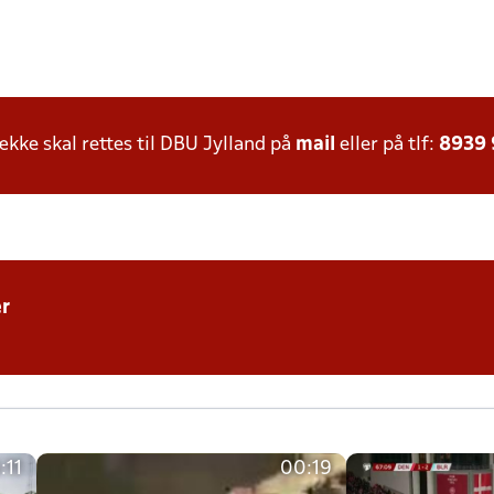
ke skal rettes til DBU Jylland på
mail
eller på tlf:
8939
r
:11
00:19