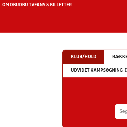
OM DBU
DBU TV
FANS & BILLETTER
KLUB/HOLD
RÆKK
UDVIDET KAMPSØGNING