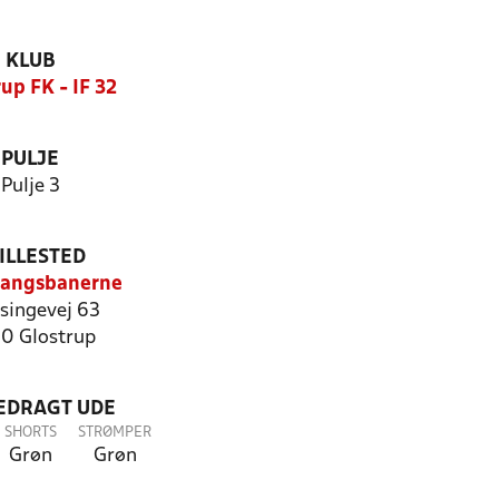
KLUB
up FK - IF 32
PULJE
Pulje 3
ILLESTED
vangsbanerne
singevej 63
0 Glostrup
LEDRAGT UDE
SHORTS
STRØMPER
Grøn
Grøn