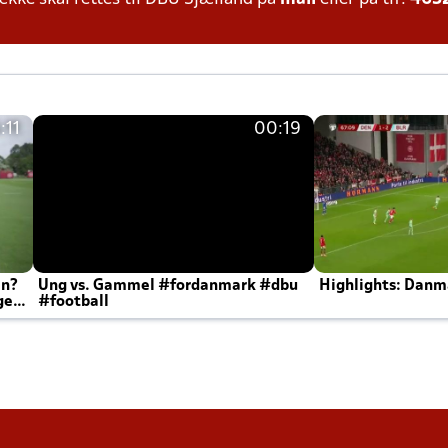
:11
00:19
en?
Ung vs. Gammel #fordanmark #dbu
Highlights: Danma
ger
#football