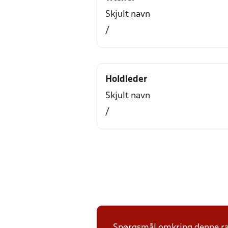
Skjult navn
/
Holdleder
Skjult navn
/
Spørgsmål omkring denne ræk