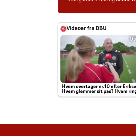
Videoer fra DBU
05
Hvem overtager nr.10 efter Eriks
Hvem glemmer sit pas? Hvem rin
Joachim altid til efter kampe?