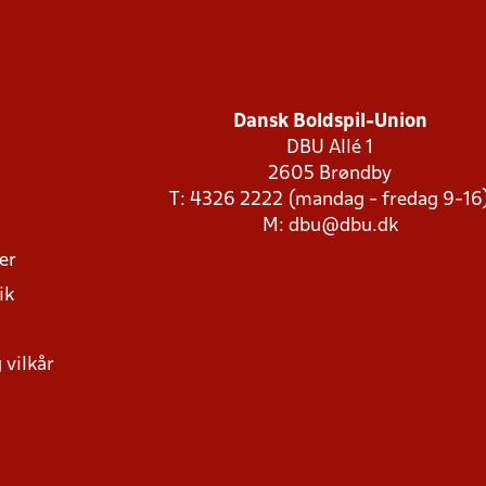
Dansk Boldspil-Union
DBU Allé 1
2605 Brøndby
T: 4326 2222 (mandag - fredag 9-16
M:
dbu@dbu.dk
ger
ik
 vilkår