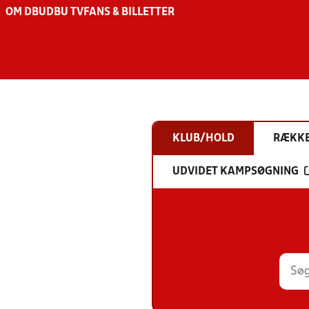
OM DBU
DBU TV
FANS & BILLETTER
KLUB/HOLD
RÆKK
UDVIDET KAMPSØGNING