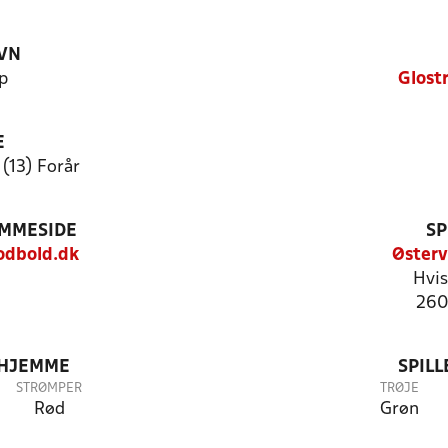
VN
p
Glostr
E
 (13) Forår
EMMESIDE
SP
odbold.dk
Øster
Hvis
260
 HJEMME
SPIL
STRØMPER
TRØJE
Rød
Grøn