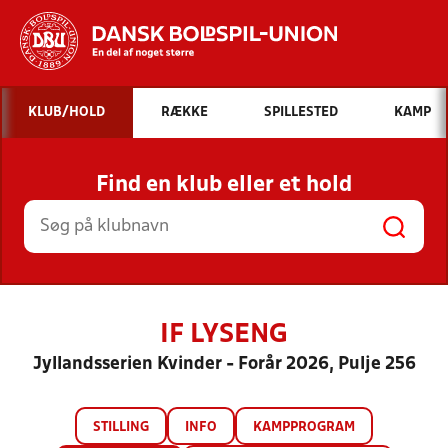
Hvad vil du søge efter?
KLUB/HOLD
RÆKKE
SPILLESTED
KAMP
INDHOLD OG NYHEDER
Find en klub eller et hold
STILLINGER, RESULTATER, KLUBBER OG
HOLD
IF LYSENG
Jyllandsserien Kvinder - Forår 2026, Pulje 256
STILLING
INFO
KAMPPROGRAM