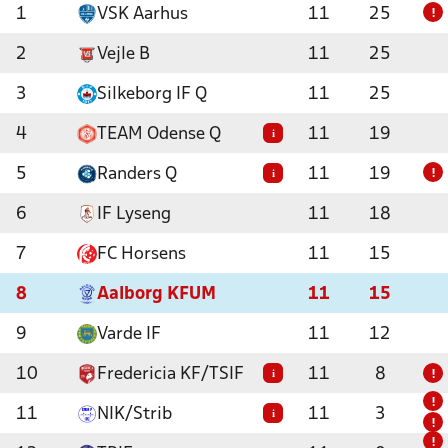
1
VSK Aarhus
11
25
!
2
Vejle B
11
25
3
Silkeborg IF Q
11
25
4
TEAM Odense Q
11
19
i
5
Randers Q
11
19
i
!
6
IF Lyseng
11
18
7
FC Horsens
11
15
8
Aalborg KFUM
11
15
9
Varde IF
11
12
10
Fredericia KF/TSIF
11
8
i
!
!
11
NIK/Strib
11
3
i
!
!