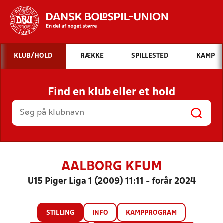
Hvad vil du søge efter?
KLUB/HOLD
RÆKKE
SPILLESTED
KAMP
INDHOLD OG NYHEDER
Find en klub eller et hold
STILLINGER, RESULTATER, KLUBBER OG
HOLD
AALBORG KFUM
U15 Piger Liga 1 (2009) 11:11 - forår 2024
STILLING
INFO
KAMPPROGRAM