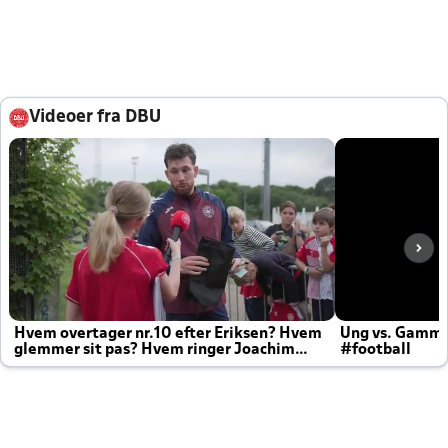
Videoer fra DBU
Hvem overtager nr.10 efter Eriksen? Hvem
Ung vs. Gamm
glemmer sit pas? Hvem ringer Joachim
#football
altid til efter kampe?