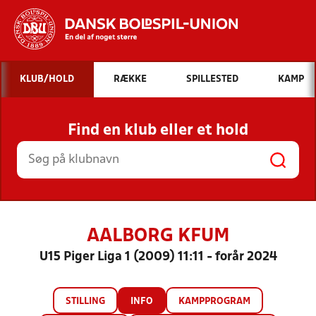
Hvad vil du søge efter?
KLUB/HOLD
RÆKKE
SPILLESTED
KAMP
INDHOLD OG NYHEDER
Find en klub eller et hold
STILLINGER, RESULTATER, KLUBBER OG
HOLD
AALBORG KFUM
U15 Piger Liga 1 (2009) 11:11 - forår 2024
STILLING
INFO
KAMPPROGRAM