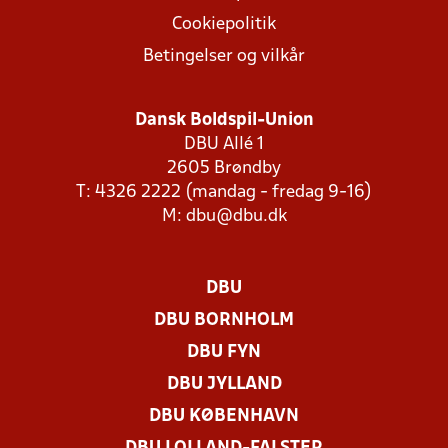
Cookiepolitik
Betingelser og vilkår
Dansk Boldspil-Union
DBU Allé 1
2605 Brøndby
T: 4326 2222 (mandag - fredag 9-16)
M:
dbu@dbu.dk
DBU
DBU BORNHOLM
DBU FYN
DBU JYLLAND
DBU KØBENHAVN