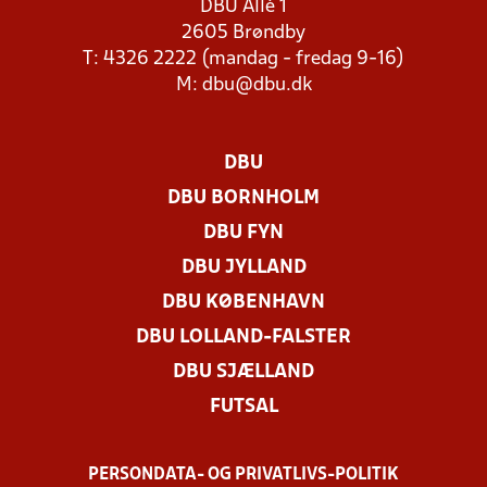
DBU Allé 1
2605 Brøndby
T: 4326 2222 (mandag - fredag 9-16)
M:
dbu@dbu.dk
DBU
DBU BORNHOLM
DBU FYN
DBU JYLLAND
DBU KØBENHAVN
DBU LOLLAND-FALSTER
DBU SJÆLLAND
FUTSAL
PERSONDATA- OG PRIVATLIVS-POLITIK