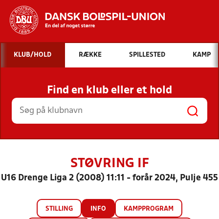
Hvad vil du søge efter?
KLUB/HOLD
RÆKKE
SPILLESTED
KAMP
INDHOLD OG NYHEDER
Find en klub eller et hold
STILLINGER, RESULTATER, KLUBBER OG
HOLD
STØVRING IF
U16 Drenge Liga 2 (2008) 11:11 - forår 2024, Pulje 455
STILLING
INFO
KAMPPROGRAM