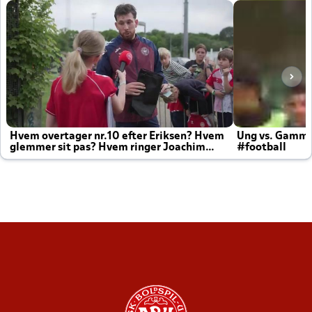
Hvem overtager nr.10 efter Eriksen? Hvem
Ung vs. Gamm
glemmer sit pas? Hvem ringer Joachim
#football
altid til efter kampe?