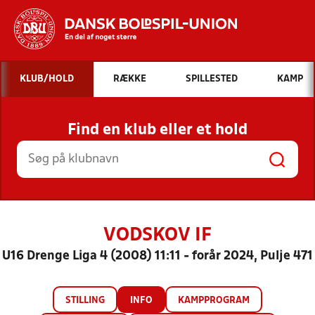
Hvad vil du søge efter?
KLUB/HOLD
RÆKKE
SPILLESTED
KAMP
INDHOLD OG NYHEDER
Find en klub eller et hold
STILLINGER, RESULTATER, KLUBBER OG
HOLD
VODSKOV IF
U16 Drenge Liga 4 (2008) 11:11 - forår 2024, Pulje 471
STILLING
INFO
KAMPPROGRAM