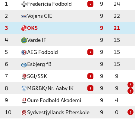
1
Fredericia Fodbold
9
24
i
2
Vojens GIE
9
22
3
OKS
9
21
4
Varde IF
9
15
5
AEG Fodbold
9
15
i
6
Esbjerg fB
9
15
7
SGI/SSK
9
9
i
!
8
MG&BK/Nr. Aaby IK
9
9
i
!
9
Oure Fodbold Akademi
9
4
10
Sydvestjyllands Efterskole
9
0
!