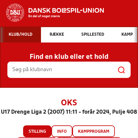
Hvad vil du søge efter?
KLUB/HOLD
RÆKKE
SPILLESTED
KAMP
INDHOLD OG NYHEDER
Find en klub eller et hold
STILLINGER, RESULTATER, KLUBBER OG
HOLD
OKS
U17 Drenge Liga 2 (2007) 11:11 - forår 2024, Pulje 408
STILLING
INFO
KAMPPROGRAM