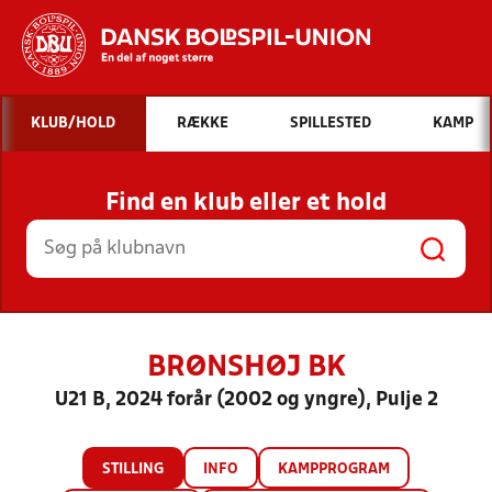
Hvad vil du søge efter?
KLUB/HOLD
RÆKKE
SPILLESTED
KAMP
INDHOLD OG NYHEDER
Find en klub eller et hold
STILLINGER, RESULTATER, KLUBBER OG
HOLD
BRØNSHØJ BK
U21 B, 2024 forår (2002 og yngre), Pulje 2
STILLING
INFO
KAMPPROGRAM