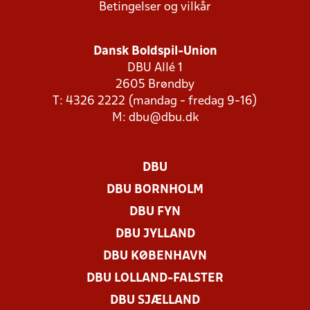
Betingelser og vilkår
Dansk Boldspil-Union
DBU Allé 1
2605 Brøndby
T: 4326 2222 (mandag - fredag 9-16)
M:
dbu@dbu.dk
DBU
DBU BORNHOLM
DBU FYN
DBU JYLLAND
DBU KØBENHAVN
DBU LOLLAND-FALSTER
DBU SJÆLLAND