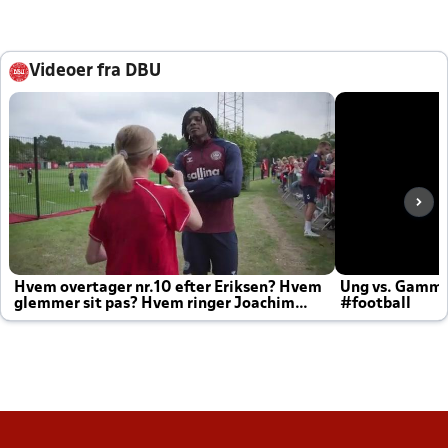
Videoer fra DBU
Hvem overtager nr.10 efter Eriksen? Hvem
Ung vs. Gamm
glemmer sit pas? Hvem ringer Joachim
#football
altid til efter kampe?