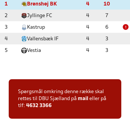
1
Brønshøj BK
4
10
2
Jyllinge FC
4
7
3
Kastrup
4
6
!
4
Vallensbæk IF
4
3
5
Vestia
4
3
Spørgsmål omkring denne række skal
rettes til DBU Sjælland på
mail
eller på
tlf:
4632 3366