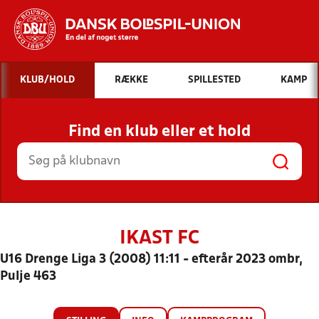
Hvad vil du søge efter?
KLUB/HOLD
RÆKKE
SPILLESTED
KAMP
INDHOLD OG NYHEDER
Find en klub eller et hold
STILLINGER, RESULTATER, KLUBBER OG
HOLD
IKAST FC
U16 Drenge Liga 3 (2008) 11:11 - efterår 2023 ombr,
Pulje 463