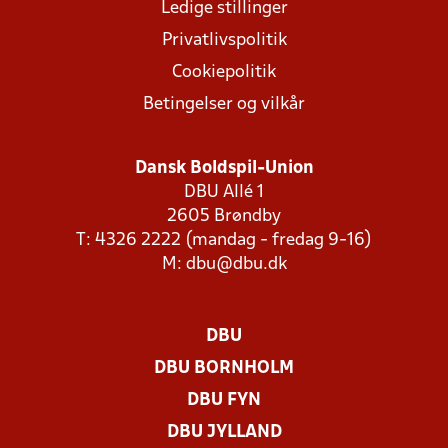
Ledige stillinger
Privatlivspolitik
Cookiepolitik
Betingelser og vilkår
Dansk Boldspil-Union
DBU Allé 1
2605 Brøndby
T: 4326 2222 (mandag - fredag 9-16)
M:
dbu@dbu.dk
DBU
DBU BORNHOLM
DBU FYN
DBU JYLLAND