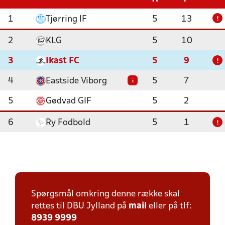
1
Tjørring IF
5
13
!
2
KLG
5
10
3
Ikast FC
5
9
!
4
Eastside Viborg
5
7
i
5
Gødvad GIF
5
2
6
Ry Fodbold
5
1
!
Spørgsmål omkring denne række skal
rettes til DBU Jylland på
mail
eller på tlf:
8939 9999