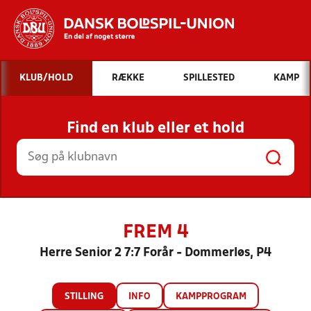
Hvad vil du søge efter?
KLUB/HOLD
RÆKKE
SPILLESTED
KAMP
INDHOLD OG NYHEDER
Find en klub eller et hold
STILLINGER, RESULTATER, KLUBBER OG
HOLD
FREM 4
Herre Senior 2 7:7 Forår - Dommerløs, P4
STILLING
INFO
KAMPPROGRAM