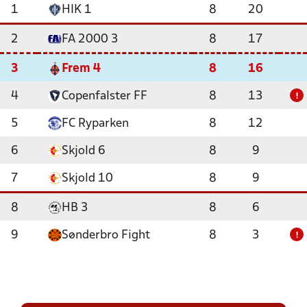
1
HIK 1
8
20
2
FA 2000 3
8
17
3
Frem 4
8
16
4
Copenfalster FF
8
13
!
5
FC Ryparken
8
12
6
Skjold 6
8
9
7
Skjold 10
8
9
8
HB 3
8
6
9
Sønderbro Fight
8
3
!