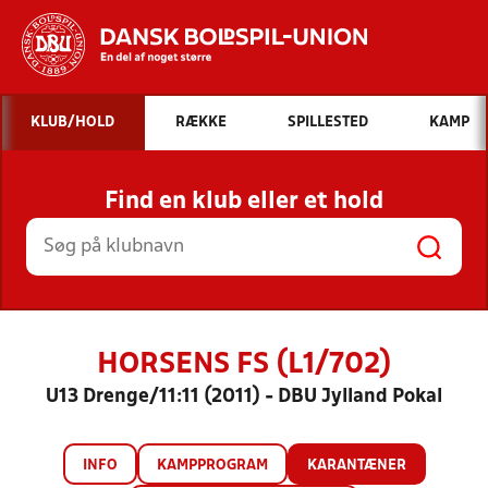
Hvad vil du søge efter?
KLUB/HOLD
RÆKKE
SPILLESTED
KAMP
INDHOLD OG NYHEDER
Find en klub eller et hold
STILLINGER, RESULTATER, KLUBBER OG
HOLD
HORSENS FS (L1/702)
U13 Drenge/11:11 (2011) - DBU Jylland Pokal
INFO
KAMPPROGRAM
KARANTÆNER