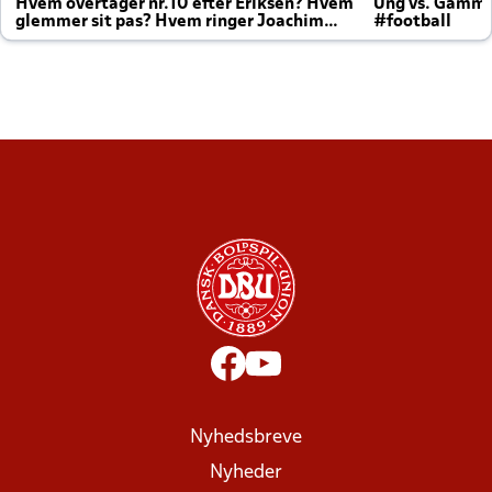
Hvem overtager nr.10 efter Eriksen? Hvem
Ung vs. Gamm
glemmer sit pas? Hvem ringer Joachim
#football
altid til efter kampe?
Nyhedsbreve
Nyheder