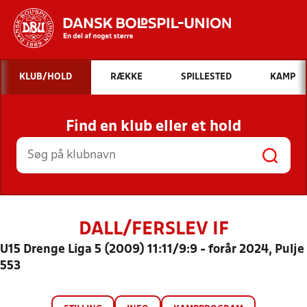
Hvad vil du søge efter?
KLUB/HOLD
RÆKKE
SPILLESTED
KAMP
INDHOLD OG NYHEDER
Find en klub eller et hold
STILLINGER, RESULTATER, KLUBBER OG
HOLD
DALL/FERSLEV IF
U15 Drenge Liga 5 (2009) 11:11/9:9 - forår 2024, Pulje
553