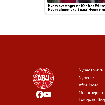
Hvem overtager nr.10 efter Eriks
Hvem glemmer sit pas? Hvem rin
Joachim altid til efter kampe?
Nyhedsbreve
Nyheder
Afdelinger
Medarbejdere
Ledige stillin