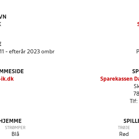
VN
K
E
11 - efterår 2023 ombr
P
EMMESIDE
SP
ik.dk
Sparekassen D
Sk
78
Tlf
 HJEMME
SPIL
STRØMPER
TRØJE
Blå
Rød