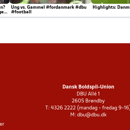
en?
Ung vs. Gammel #fordanmark #dbu
Highlights: Danma
ger
#football
Dansk Boldspil-Union
DBU Allé 1
2605 Brøndby
T: 4326 2222 (mandag - fredag 9-16
M:
dbu@dbu.dk
ger