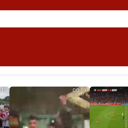
:11
00:19