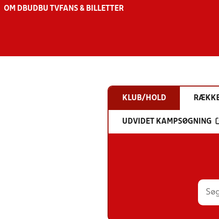
OM DBU
DBU TV
FANS & BILLETTER
KLUB/HOLD
RÆKK
UDVIDET KAMPSØGNING