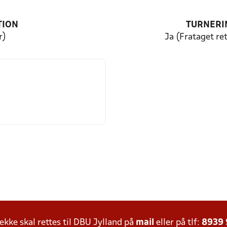
TION
TURNERI
r)
Ja (Frataget ret
ke skal rettes til DBU Jylland på
mail
eller på tlf:
8939