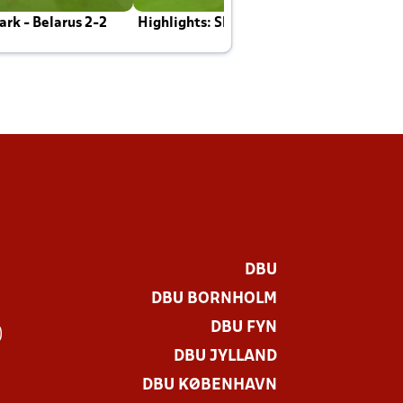
rk - Belarus 2-2
Highlights: Skotland - Danmark 4-2
J
E
DBU
DBU BORNHOLM
DBU FYN
)
DBU JYLLAND
DBU KØBENHAVN