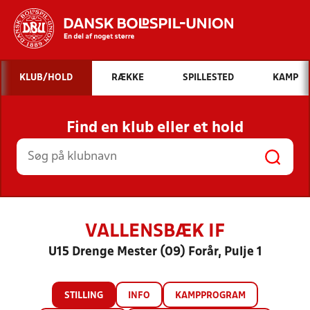
Hvad vil du søge efter?
KLUB/HOLD
RÆKKE
SPILLESTED
KAMP
INDHOLD OG NYHEDER
Find en klub eller et hold
STILLINGER, RESULTATER, KLUBBER OG
HOLD
VALLENSBÆK IF
U15 Drenge Mester (09) Forår, Pulje 1
STILLING
INFO
KAMPPROGRAM