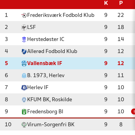
K
P
1
Frederiksværk Fodbold Klub
9
22
2
LSF
9
18
3
Herstedøster IC
9
14
4
Allerød Fodbold Klub
9
12
5
Vallensbæk IF
9
12
6
B. 1973, Herlev
9
11
7
Herlev IF
9
10
8
KFUM BK, Roskilde
9
10
9
Fredensborg BI
9
10
!
10
Virum-Sorgenfri BK
9
8