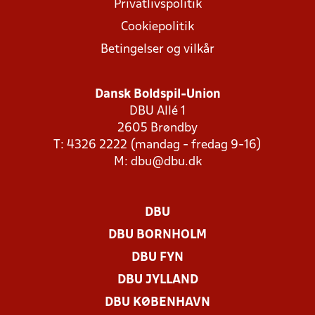
Privatlivspolitik
Cookiepolitik
Betingelser og vilkår
Dansk Boldspil-Union
DBU Allé 1
2605 Brøndby
T: 4326 2222 (mandag - fredag 9-16)
M:
dbu@dbu.dk
DBU
DBU BORNHOLM
DBU FYN
DBU JYLLAND
DBU KØBENHAVN