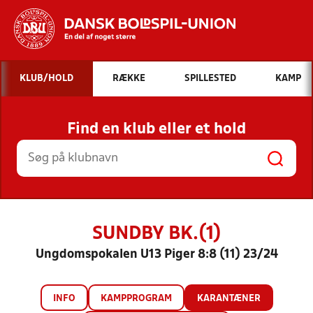
Hvad vil du søge efter?
KLUB/HOLD
RÆKKE
SPILLESTED
KAMP
INDHOLD OG NYHEDER
Find en klub eller et hold
STILLINGER, RESULTATER, KLUBBER OG
HOLD
SUNDBY BK.(1)
Ungdomspokalen U13 Piger 8:8 (11) 23/24
INFO
KAMPPROGRAM
KARANTÆNER