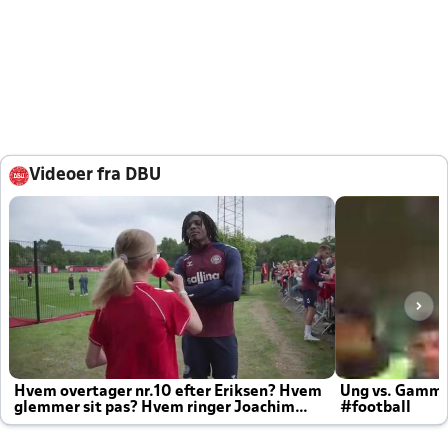
Videoer fra DBU
Hvem overtager nr.10 efter Eriksen? Hvem
Ung vs. Gamm
glemmer sit pas? Hvem ringer Joachim
#football
altid til efter kampe?