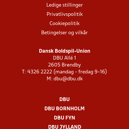
Ledige stillinger
Privatlivspolitik
Cookiepolitik
Betingelser og vilkår
Dansk Boldspil-Union
DBU Allé 1
2605 Brøndby
T: 4326 2222 (mandag - fredag 9-16)
M:
dbu@dbu.dk
DBU
DBU BORNHOLM
DBU FYN
DBU JYLLAND