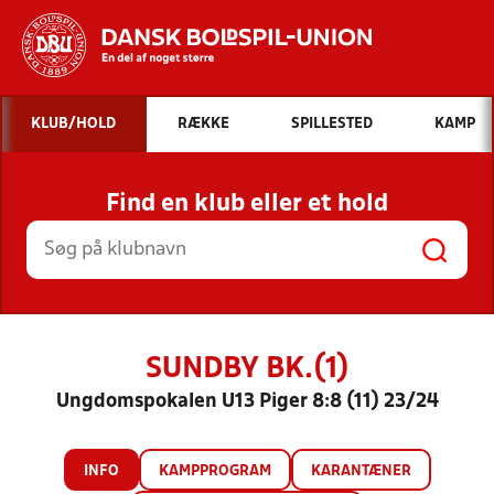
Hvad vil du søge efter?
KLUB/HOLD
RÆKKE
SPILLESTED
KAMP
INDHOLD OG NYHEDER
Find en klub eller et hold
STILLINGER, RESULTATER, KLUBBER OG
HOLD
SUNDBY BK.(1)
Ungdomspokalen U13 Piger 8:8 (11) 23/24
INFO
KAMPPROGRAM
KARANTÆNER