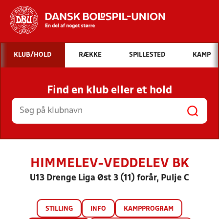
Hvad vil du søge efter?
KLUB/HOLD
RÆKKE
SPILLESTED
KAMP
INDHOLD OG NYHEDER
Find en klub eller et hold
STILLINGER, RESULTATER, KLUBBER OG
HOLD
HIMMELEV-VEDDELEV BK
U13 Drenge Liga Øst 3 (11) forår, Pulje C
STILLING
INFO
KAMPPROGRAM