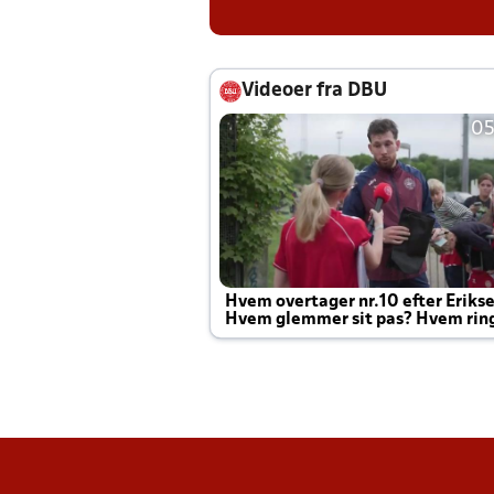
Videoer fra DBU
05
Hvem overtager nr.10 efter Eriks
Hvem glemmer sit pas? Hvem rin
Joachim altid til efter kampe?