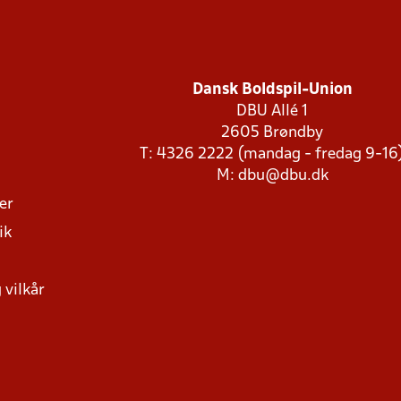
Dansk Boldspil-Union
DBU Allé 1
2605 Brøndby
T: 4326 2222 (mandag - fredag 9-16
M:
dbu@dbu.dk
ger
ik
 vilkår