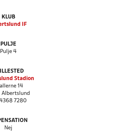
KLUB
ertslund IF
PULJE
Pulje 4
ILLESTED
slund Stadion
allerne 14
 Albertslund
: 4368 7280
PENSATION
Nej