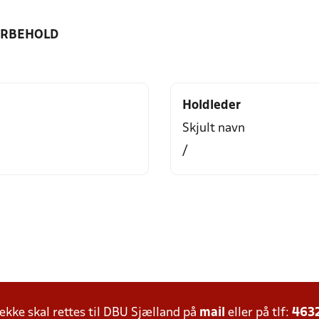
ORBEHOLD
Holdleder
Skjult navn
/
ke skal rettes til DBU Sjælland på
mail
eller på tlf:
463