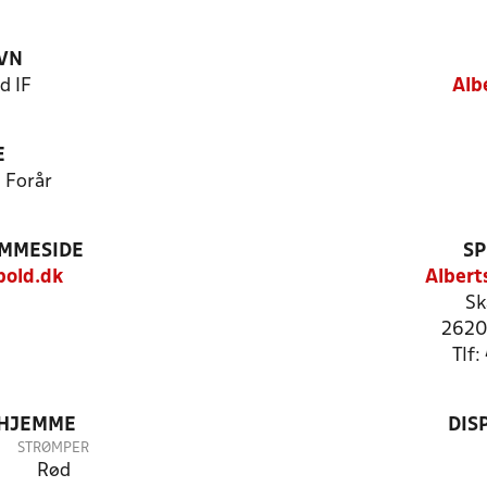
VN
d IF
Alb
E
 Forår
EMMESIDE
SP
bold.dk
Albert
Sk
2620
Tlf
 HJEMME
DIS
STRØMPER
Rød