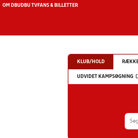
OM DBU
DBU TV
FANS & BILLETTER
KLUB/HOLD
RÆKK
UDVIDET KAMPSØGNING