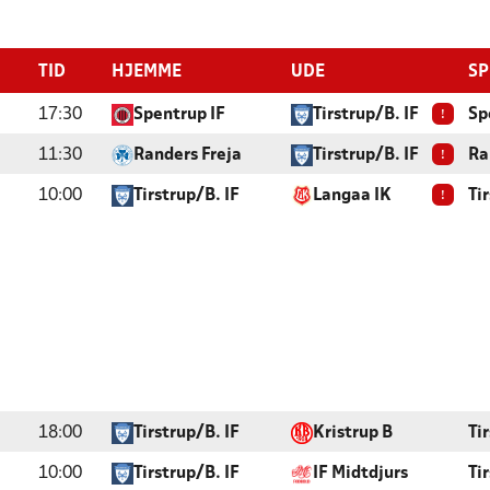
TID
HJEMME
UDE
SP
!
17:30
Spentrup IF
Tirstrup/B. IF
Sp
!
11:30
Randers Freja
Tirstrup/B. IF
Ra
!
10:00
Tirstrup/B. IF
Langaa IK
Ti
18:00
Tirstrup/B. IF
Kristrup B
Ti
10:00
Tirstrup/B. IF
IF Midtdjurs
Ti