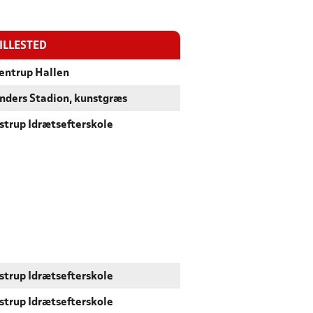
ILLESTED
entrup Hallen
nders Stadion, kunstgræs
rstrup Idrætsefterskole
rstrup Idrætsefterskole
rstrup Idrætsefterskole