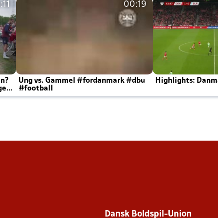
:11
00:19
en?
Ung vs. Gammel #fordanmark #dbu
Highlights: Danma
ger
#football
Dansk Boldspil-Union