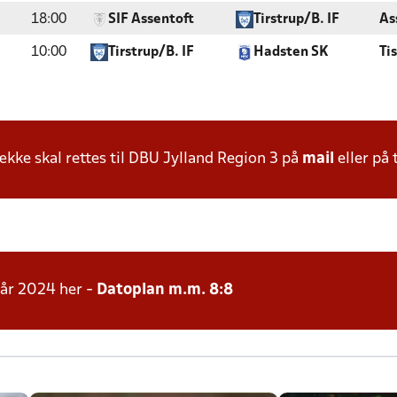
18:00
SIF Assentoft
Tirstrup/B. IF
As
10:00
Tirstrup/B. IF
Hadsten SK
Ti
ke skal rettes til DBU Jylland Region 3 på
mail
eller på 
rår 2024 her -
Datoplan m.m. 8:8