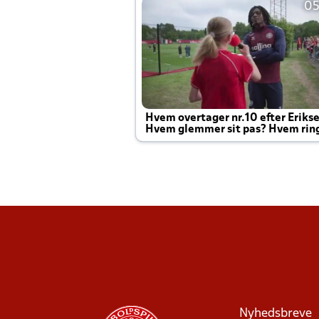
05
Hvem overtager nr.10 efter Eriks
Hvem glemmer sit pas? Hvem rin
Joachim altid til efter kampe?
Nyhedsbreve