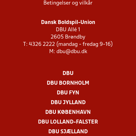
Betingelser og vilkår
Dansk Boldspil-Union
DBU Allé 1
2605 Brøndby
T: 4326 2222 (mandag - fredag 9-16)
M:
dbu@dbu.dk
DBU
DBU BORNHOLM
DBU FYN
DBU JYLLAND
DBU KØBENHAVN
DBU LOLLAND-FALSTER
DBU SJÆLLAND