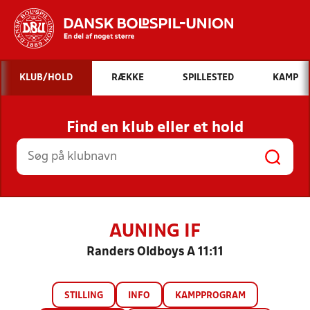
Hvad vil du søge efter?
KLUB/HOLD
RÆKKE
SPILLESTED
KAMP
INDHOLD OG NYHEDER
Find en klub eller et hold
STILLINGER, RESULTATER, KLUBBER OG
HOLD
AUNING IF
Randers Oldboys A 11:11
STILLING
INFO
KAMPPROGRAM