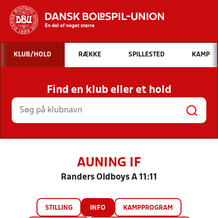
Hvad vil du søge efter?
KLUB/HOLD
RÆKKE
SPILLESTED
KAMP
INDHOLD OG NYHEDER
Find en klub eller et hold
STILLINGER, RESULTATER, KLUBBER OG
HOLD
AUNING IF
Randers Oldboys A 11:11
STILLING
INFO
KAMPPROGRAM