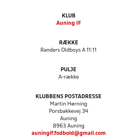
KLUB
Auning IF
RÆKKE
Randers Oldboys A 11:11
PULJE
A-række
KLUBBENS POSTADRESSE
Martin Hørning
Porsbakkevej 34
Auning
8963 Auning
auningif.fodbold@gmail.com