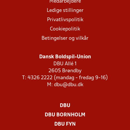
Medarbejdere
Ledige stillinger
Privatlivspolitik
Cookiepolitik
Betingelser og vilkår
Dansk Boldspil-Union
DBU Allé 1
2605 Brøndby
T: 4326 2222 (mandag - fredag 9-16)
M:
dbu@dbu.dk
DBU
DBU BORNHOLM
DBU FYN