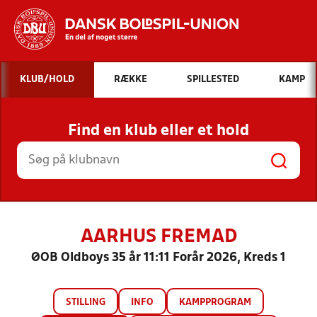
Hvad vil du søge efter?
KLUB/HOLD
RÆKKE
SPILLESTED
KAMP
INDHOLD OG NYHEDER
Find en klub eller et hold
STILLINGER, RESULTATER, KLUBBER OG
HOLD
AARHUS FREMAD
ØOB Oldboys 35 år 11:11 Forår 2026, Kreds 1
STILLING
INFO
KAMPPROGRAM