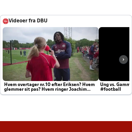
Videoer fra DBU
Hvem overtager nr.10 efter Eriksen? Hvem
Ung vs. Gamm
glemmer sit pas? Hvem ringer Joachim
#football
altid til efter kampe?