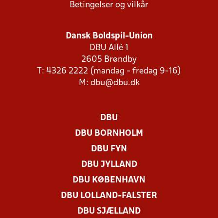
Betingelser og vilkår
Dansk Boldspil-Union
DBU Allé 1
2605 Brøndby
T: 4326 2222 (mandag - fredag 9-16)
M:
dbu@dbu.dk
DBU
DBU BORNHOLM
DBU FYN
DBU JYLLAND
DBU KØBENHAVN
DBU LOLLAND-FALSTER
DBU SJÆLLAND