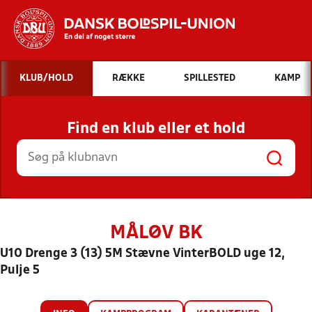
Hvad vil du søge efter?
KLUB/HOLD
RÆKKE
SPILLESTED
KAMP
INDHOLD OG NYHEDER
Find en klub eller et hold
STILLINGER, RESULTATER, KLUBBER OG
HOLD
MÅLØV BK
U10 Drenge 3 (13) 5M Stævne VinterBOLD uge 12,
Pulje 5