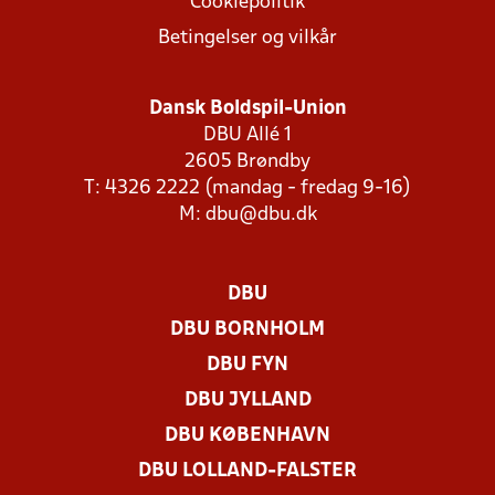
Cookiepolitik
Betingelser og vilkår
Dansk Boldspil-Union
DBU Allé 1
2605 Brøndby
T: 4326 2222 (mandag - fredag 9-16)
M:
dbu@dbu.dk
DBU
DBU BORNHOLM
DBU FYN
DBU JYLLAND
DBU KØBENHAVN
DBU LOLLAND-FALSTER