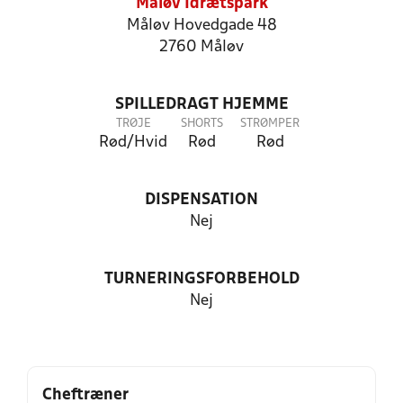
Måløv Idrætspark
Måløv Hovedgade 48
2760 Måløv
SPILLEDRAGT HJEMME
TRØJE
SHORTS
STRØMPER
Rød/Hvid
Rød
Rød
DISPENSATION
Nej
TURNERINGSFORBEHOLD
Nej
Cheftræner