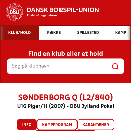
Hvad vil du søge efter?
KLUB/HOLD
RÆKKE
SPILLESTED
KAMP
INDHOLD OG NYHEDER
Find en klub eller et hold
STILLINGER, RESULTATER, KLUBBER OG
HOLD
SØNDERBORG Q (L2/840)
U16 Piger/11 (2007) - DBU Jylland Pokal
INFO
KAMPPROGRAM
KARANTÆNER